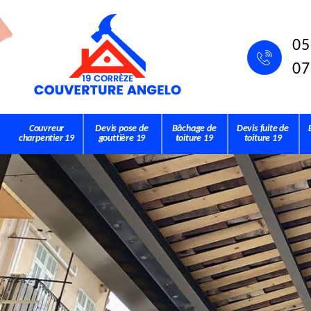
05
07
Couvreur
Devis pose de
Bâchage de
Devis fuite de
charpentier 19
gouttière 19
toiture 19
toiture 19