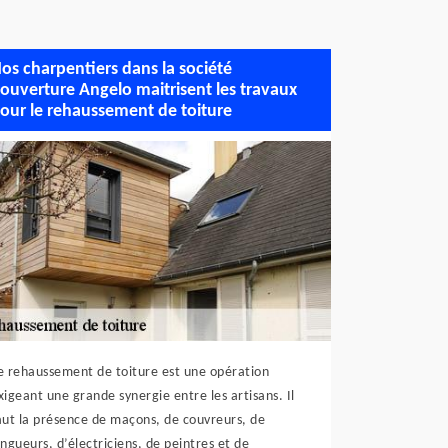
os charpentiers dans la société
ouverture Angelo maitrisent les travaux
our le rehaussement de toiture
e rehaussement de toiture est une opération
xigeant une grande synergie entre les artisans. Il
aut la présence de maçons, de couvreurs, de
ingueurs, d’électriciens, de peintres et de