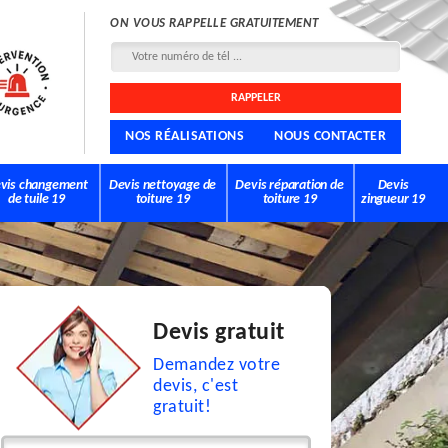
ON VOUS RAPPELLE GRATUITEMENT
NOS RÉALISATIONS
NOUS CONTACTER
vis changement
Devis nettoyage de
Devis réparation de
Devis
de tuile 19
toiture 19
toiture 19
zingueur 19
Devis gratuit
Demandez votre
devis, c'est
gratuit!