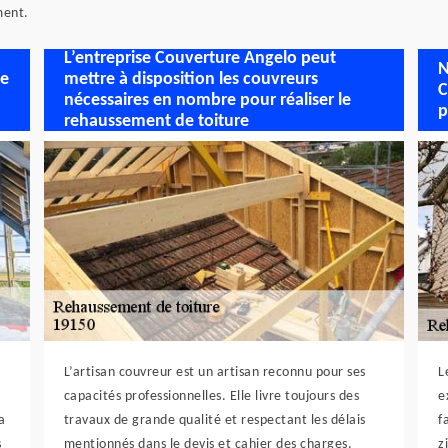
ment.
L’entreprise Couverture Angelo peut
N
te
mettre à disposition les couvreurs
C
nécessaires en nombre pour réaliser le
p
rehaussement de toiture
L’artisan couvreur est un artisan reconnu pour ses
L
capacités professionnelles. Elle livre toujours des
e
a
travaux de grande qualité et respectant les délais
f
s
mentionnés dans le devis et cahier des charges.
z