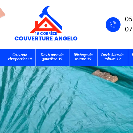
05
07
Couvreur
Devis pose de
Bâchage de
Devis fuite de
charpentier 19
gouttière 19
toiture 19
toiture 19