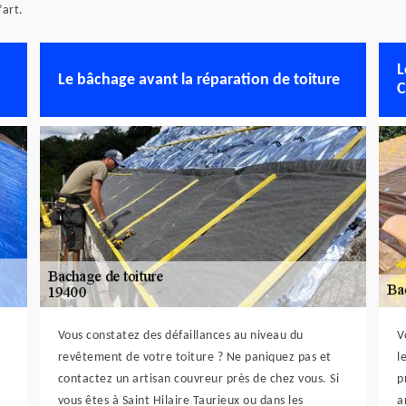
’art.
L
Le bâchage avant la réparation de toiture
C
Vous constatez des défaillances au niveau du
V
revêtement de votre toiture ? Ne paniquez pas et
l
contactez un artisan couvreur près de chez vous. Si
p
vous êtes à Saint Hilaire Taurieux ou dans les
a