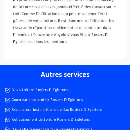
les professionnels de procéder par vous-même au bâchage
de toiture si vous n’avez jamais effectué des travaux sur le
toit. Comme l’infiltration d’eau peut envenimer l’état
général de votre toiture, il est donc mieux d’effectuer les
travaux de réparation rapidement et de contacter dans
l’immédiat Couverture Angelo si vous êtes à Rosiers D
Egletons ou dans les alentours.
Autres services
Devis toiture Rosiers D Egletons
Couvreur charpentier Rosiers D Egletons
Réparateur installateur de velux Rosiers D Egletons
Rehaussement de toiture Rosiers D Egletons
Devis changement de tuile Rosiers D Egletons