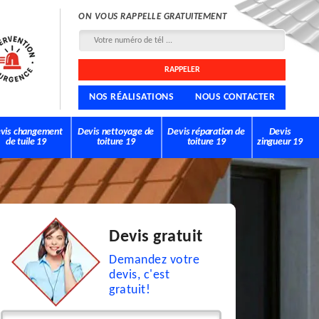
ON VOUS RAPPELLE GRATUITEMENT
NOS RÉALISATIONS
NOUS CONTACTER
vis changement
Devis nettoyage de
Devis réparation de
Devis
de tuile 19
toiture 19
toiture 19
zingueur 19
Devis gratuit
Demandez votre
devis, c'est
gratuit!