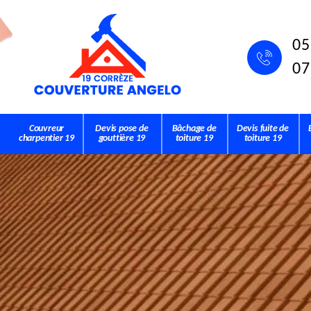
05
07
Couvreur
Devis pose de
Bâchage de
Devis fuite de
charpentier 19
gouttière 19
toiture 19
toiture 19