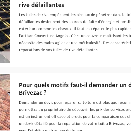
rive défaillantes
Les tuiles de rive empêchent les oiseaux de pénétrer dans le toit
défaillantes deviennent des sources de fuite d’énergie et possib
extérieurs comme les oiseaux. Il faut les réparer le plus rapid
l’artisan Couverture Angelo . C’est un couvreur maitrisant les tr
nécessite des mains agiles et une méticulosité. Des caractéristi
réparations de vos tuiles de rive défaillantes.
Pour quels motifs faut-il demander un d
Brivezac ?
Demander un devis pour réparer sa toiture est plus que recomm
permettra au propriétaire de découvrir les prix des services pro
est un instrument efficace et précis pour la comparaison des of
un devis détaillé pour la réparation de votre toit à Brivezac, v
vous l’établira en très peu de temps.