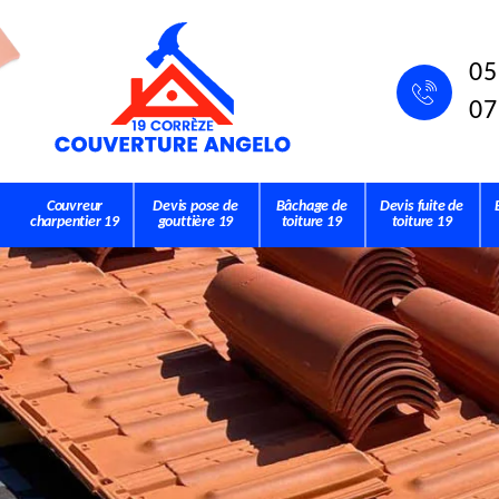
05
07
Couvreur
Devis pose de
Bâchage de
Devis fuite de
charpentier 19
gouttière 19
toiture 19
toiture 19