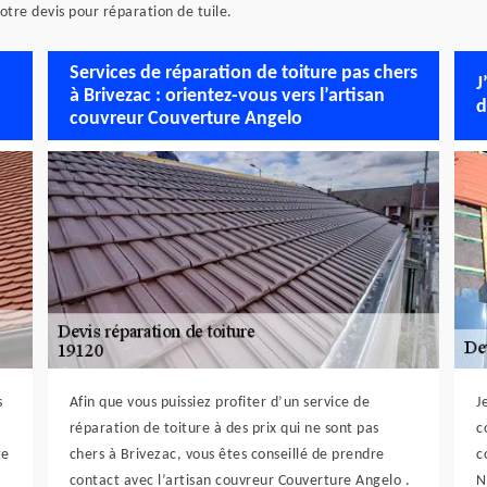
otre devis pour réparation de tuile.
Services de réparation de toiture pas chers
J
à Brivezac : orientez-vous vers l’artisan
d
couvreur Couverture Angelo
s
Afin que vous puissiez profiter d’un service de
J
réparation de toiture à des prix qui ne sont pas
c
te
chers à Brivezac, vous êtes conseillé de prendre
c
contact avec l’artisan couvreur Couverture Angelo .
N