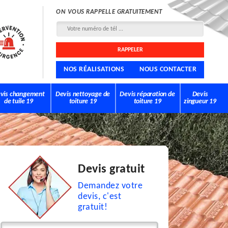
ON VOUS RAPPELLE GRATUITEMENT
NOS RÉALISATIONS
NOUS CONTACTER
vis changement
Devis nettoyage de
Devis réparation de
Devis
de tuile 19
toiture 19
toiture 19
zingueur 19
Devis gratuit
Demandez votre
devis, c'est
gratuit!