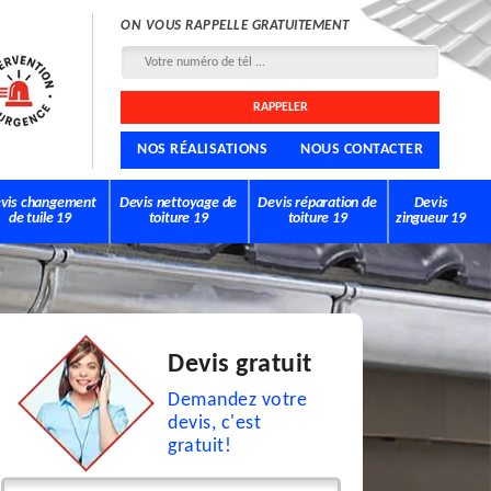
ON VOUS RAPPELLE GRATUITEMENT
NOS RÉALISATIONS
NOUS CONTACTER
vis changement
Devis nettoyage de
Devis réparation de
Devis
de tuile 19
toiture 19
toiture 19
zingueur 19
Devis gratuit
Demandez votre
devis, c'est
gratuit!