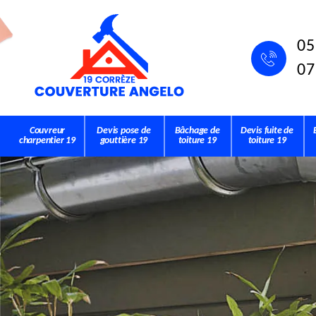
05
07
Couvreur
Devis pose de
Bâchage de
Devis fuite de
charpentier 19
gouttière 19
toiture 19
toiture 19