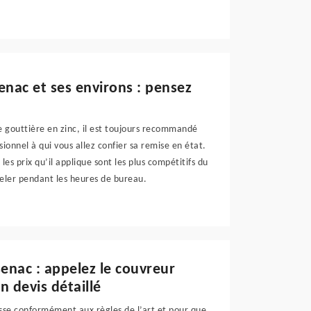
enac et ses environs : pensez
e gouttière en zinc, il est toujours recommandé
ionnel à qui vous allez confier sa remise en état.
s prix qu’il applique sont les plus compétitifs du
peler pendant les heures de bureau.
senac : appelez le couvreur
 devis détaillé
asse conformément aux règles de l’art et pour que