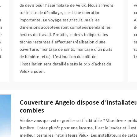
,
de devis pour l'assemblage de Velux. Nous arrivons
v
sur le site de décollage, c'est une opération
c
s
importante. Le voyage est gratuit, mais les
A
n
dimensions acceptées sont comptées pendant les
d
z-
heures de travail. Ensuite, le devis indiquera les
c
n
tâches restantes à effectuer (réalisation d'une
s
n
ouverture, montage de joints, montage d'un puits
s
t
de lumière, etc.). L'estimation du coût de
t
l'installation sera détaillée sans le prix d'achat du
Velux à poser.
Couverture Angelo dispose d’installateu
combles
Voulez-vous que votre grenier soit habitable ? Vous devez proba
lumière. Optez plutôt pour une lucarne, il est le leader et il es
meilleur parmi les installateurs Velux. Les installateurs de cett