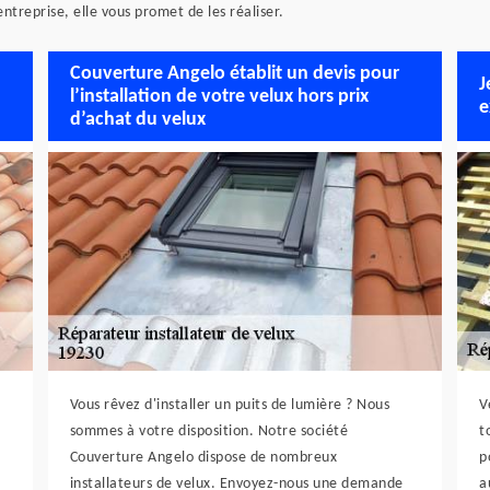
entreprise, elle vous promet de les réaliser.
Couverture Angelo établit un devis pour
J
l’installation de votre velux hors prix
e
d’achat du velux
Vous rêvez d'installer un puits de lumière ? Nous
V
sommes à votre disposition. Notre société
t
Couverture Angelo dispose de nombreux
p
installateurs de velux. Envoyez-nous une demande
a