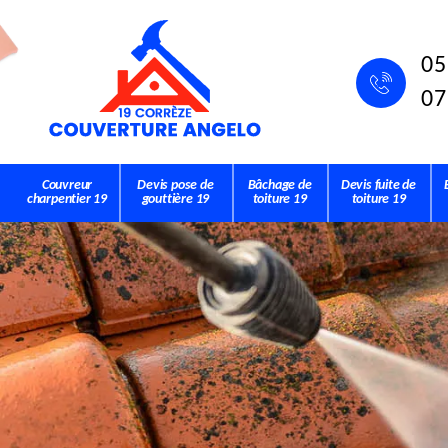
05
07
Couvreur
Devis pose de
Bâchage de
Devis fuite de
charpentier 19
gouttière 19
toiture 19
toiture 19