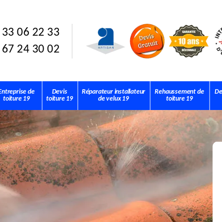
 33 06 22 33
 67 24 30 02
Entreprise de
Devis
Réparateur installateur
Rehaussement de
De
toiture 19
toiture 19
de velux 19
toiture 19