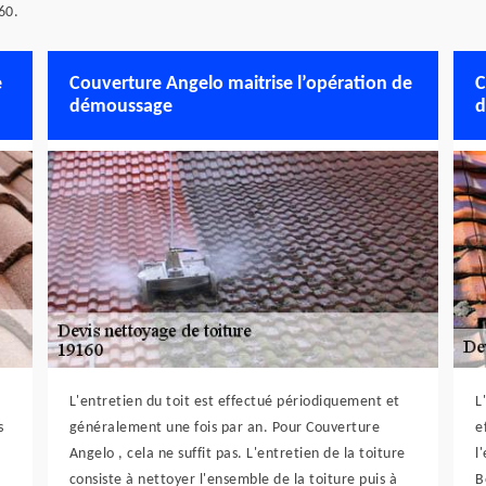
60.
e
Couverture Angelo maitrise l’opération de
C
démoussage
d
L'entretien du toit est effectué périodiquement et
L
s
généralement une fois par an. Pour Couverture
e
Angelo , cela ne suffit pas. L'entretien de la toiture
l
consiste à nettoyer l'ensemble de la toiture puis à
B