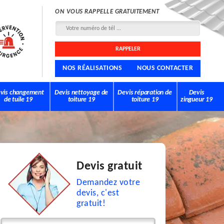
ON VOUS RAPPELLE GRATUITEMENT
NOS RÉALISATIONS
NOUS CONTACTER
vis changement
Devis nettoyage de
Devis réparation de
Devis
de tuile 19
toiture 19
toiture 19
zingueur 19
Devis gratuit
Demandez votre
devis, c'est
gratuit!