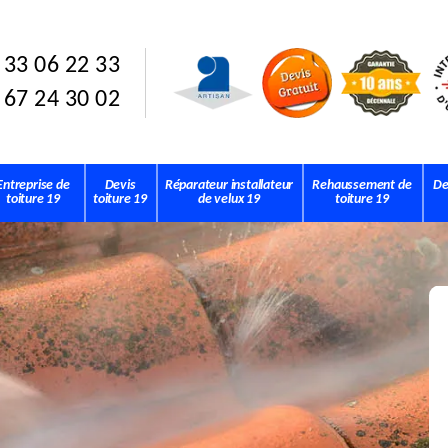
 33 06 22 33
 67 24 30 02
Entreprise de
Devis
Réparateur installateur
Rehaussement de
De
toiture 19
toiture 19
de velux 19
toiture 19