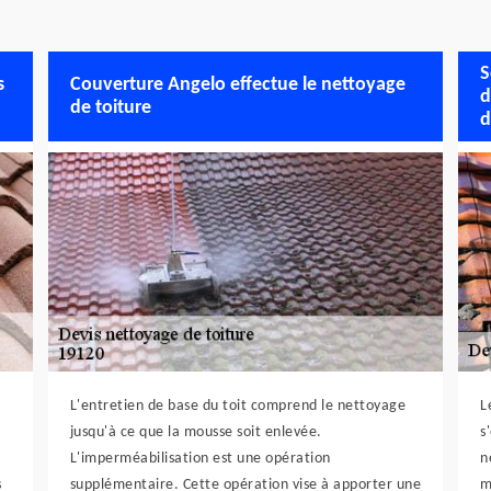
S
s
Couverture Angelo effectue le nettoyage
d
de toiture
d
L'entretien de base du toit comprend le nettoyage
L
jusqu'à ce que la mousse soit enlevée.
s
L'imperméabilisation est une opération
n
s
supplémentaire. Cette opération vise à apporter une
m