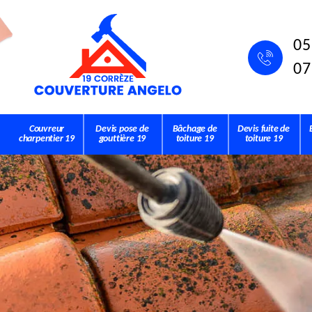
05
07
Couvreur
Devis pose de
Bâchage de
Devis fuite de
charpentier 19
gouttière 19
toiture 19
toiture 19