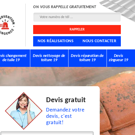
ON VOUS RAPPELLE GRATUITEMENT
NOS RÉALISATIONS
NOUS CONTACTER
vis changement
Devis nettoyage de
Devis réparation de
Devis
de tuile 19
toiture 19
toiture 19
zingueur 19
Devis gratuit
Demandez votre
devis, c'est
gratuit!