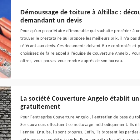
Démoussage de toiture à Altillac : décou
demandant un devis
Pour qu’un propriétaire d’immeuble qui souhaite procéder à un 
trouver le prestataire qui propose les meilleurs prix, il n’a pas
référant aux devis. Ces documents doivent être confrontés et p
choisissez de faire appel à l’équipe de Couverture Angelo . Pour
offres, vous pouvez vous rendre auprès de son bureau.
La société Couverture Angelo établit u
gratuitement
Pour l'entreprise Couverture Angelo , l'entretien de base du to
Ses couvreurs effectuent ce nettoyage méthodiquement. Ils éli
l'année. Ensuite, ils sont propres. Enfin, ils brossent les partie
anti-mousse complète le cycle. Pour connaître le coût de ce cyc