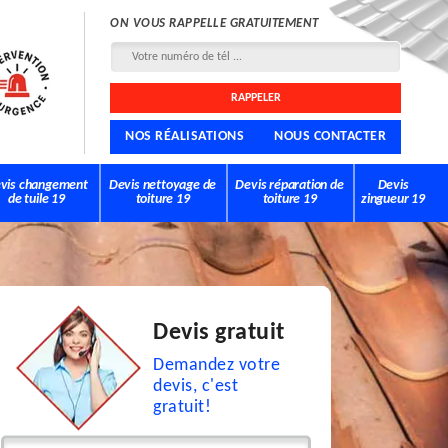
ON VOUS RAPPELLE GRATUITEMENT
NOS RÉALISATIONS
NOUS CONTACTER
vis changement
Devis nettoyage de
Devis réparation de
Devis
de tuile 19
toiture 19
toiture 19
zingueur 19
Devis gratuit
Demandez votre
devis, c'est
gratuit!