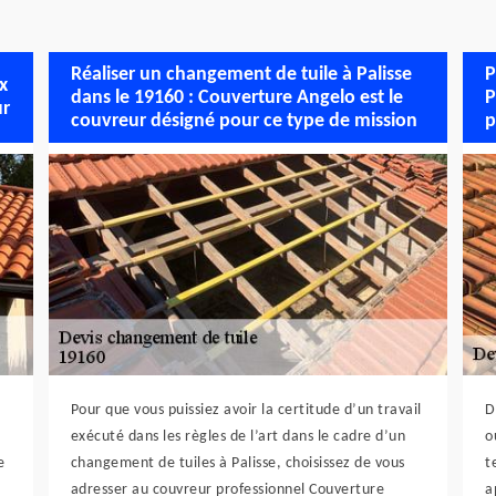
Réaliser un changement de tuile à Palisse
P
x
dans le 19160 : Couverture Angelo est le
P
ur
couvreur désigné pour ce type de mission
p
Pour que vous puissiez avoir la certitude d’un travail
D
exécuté dans les règles de l’art dans le cadre d’un
o
e
changement de tuiles à Palisse, choisissez de vous
t
adresser au couvreur professionnel Couverture
a