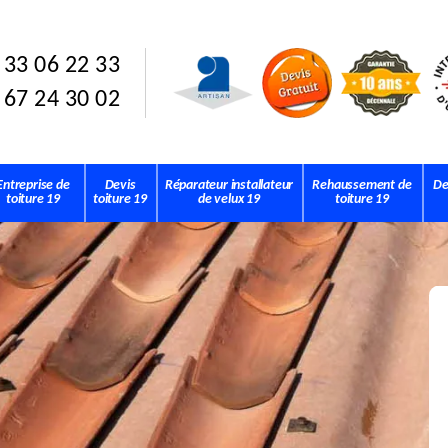
 33 06 22 33
 67 24 30 02
Entreprise de
Devis
Réparateur installateur
Rehaussement de
De
toiture 19
toiture 19
de velux 19
toiture 19