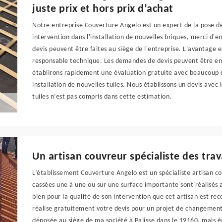
juste prix et hors prix d’achat
Notre entreprise Couverture Angelo est un expert de la pose d
intervention dans l'installation de nouvelles briques, merci 
devis peuvent être faites au siège de l'entreprise. L'avantage 
responsable technique. Les demandes de devis peuvent être env
établirons rapidement une évaluation gratuite avec beaucoup d
installation de nouvelles tuiles. Nous établissons un devis avec 
tuiles n’est pas compris dans cette estimation.
Un artisan couvreur spécialiste des tr
L’établissement Couverture Angelo est un spécialiste artisan c
cassées une à une ou sur une surface importante sont réalisés 
bien pour la qualité de son intervention que cet artisan est re
réalise gratuitement votre devis pour un projet de changement
déposée au siège de ma société à Palisse dans le 19160, mais ég