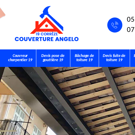
05
07
Couvreur
Devis pose de
Bâchage de
Devis fuite de
charpentier 19
gouttière 19
toiture 19
toiture 19