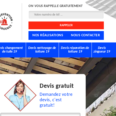
ON VOUS RAPPELLE GRATUITEMENT
NOS RÉALISATIONS
NOUS CONTACTER
vis changement
Devis nettoyage de
Devis réparation de
Devis
de tuile 19
toiture 19
toiture 19
zingueur 19
Devis gratuit
Demandez votre
devis, c'est
gratuit!