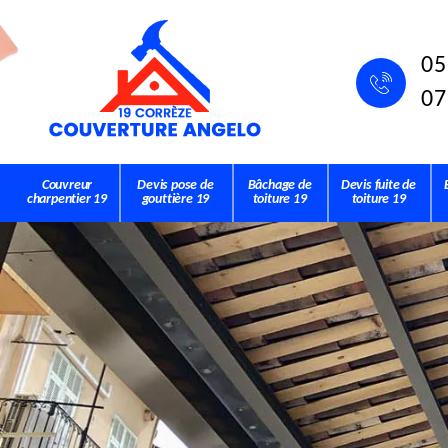
05
07
Couvreur
Devis pose de
Bâchage de
Devis fuite de
charpentier 19
gouttière 19
toiture 19
toiture 19