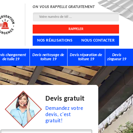
ON VOUS RAPPELLE GRATUITEMENT
NOS RÉALISATIONS
NOUS CONTACTER
vis changement
Devis nettoyage de
Devis réparation de
Devis
de tuile 19
toiture 19
toiture 19
zingueur 19
Devis gratuit
Demandez votre
devis, c'est
gratuit!