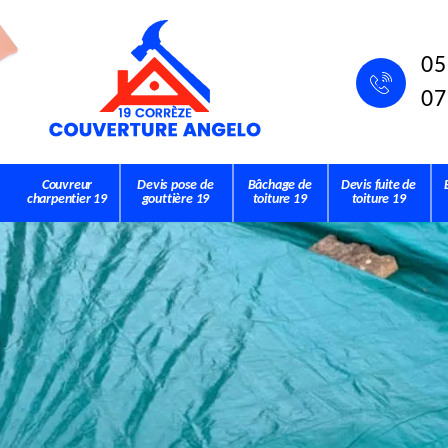
05
07
Couvreur
Devis pose de
Bâchage de
Devis fuite de
charpentier 19
gouttière 19
toiture 19
toiture 19