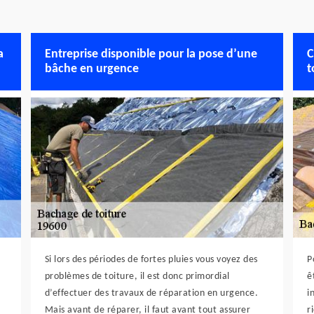
a
Entreprise disponible pour la pose d’une
C
bâche en urgence
t
Si lors des périodes de fortes pluies vous voyez des
P
problèmes de toiture, il est donc primordial
ê
d’effectuer des travaux de réparation en urgence.
i
Mais avant de réparer, il faut avant tout assurer
r