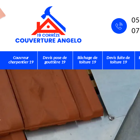
05
07
Couvreur
Devis pose de
Bâchage de
Devis fuite de
charpentier 19
gouttière 19
toiture 19
toiture 19