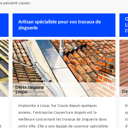
ies peuvent causer.
O
Artisan spécialiste pour vos travaux de
L
zinguerie
l
Implantée à Lissac Sur Couze depuis quelques
D
années, l’entreprise Couverture Angelo est la
q
meilleure concernant les travaux de zinguerie dans
t
t.
cette ville. Elle a une équipe de couvreur spécialiste
d