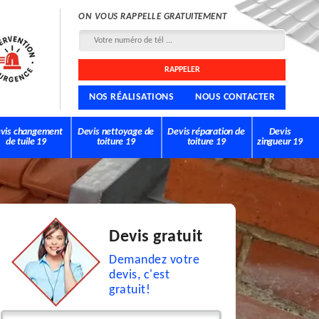
ON VOUS RAPPELLE GRATUITEMENT
NOS RÉALISATIONS
NOUS CONTACTER
vis changement
Devis nettoyage de
Devis réparation de
Devis
de tuile 19
toiture 19
toiture 19
zingueur 19
Devis gratuit
Demandez votre
devis, c'est
gratuit!