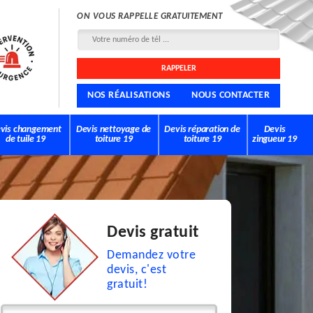
ON VOUS RAPPELLE GRATUITEMENT
NOS RÉALISATIONS
NOUS CONTACTER
vis changement
Devis nettoyage de
Devis réparation de
Devis
de tuile 19
toiture 19
toiture 19
zingueur 19
Devis gratuit
Demandez votre
devis, c'est
gratuit!