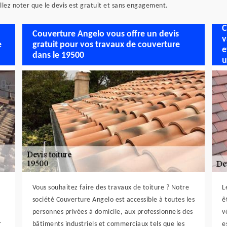
llez noter que le devis est gratuit et sans engagement.
C
Couverture Angelo vous offre un devis
v
e
gratuit pour vos travaux de couverture
e
dans le 19500
u
Vous souhaitez faire des travaux de toiture ? Notre
L
société Couverture Angelo est accessible à toutes les
ê
personnes privées à domicile, aux professionnels des
v
r
bâtiments industriels et commerciaux tels que les
e