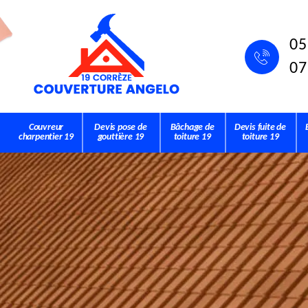
05
07
Couvreur
Devis pose de
Bâchage de
Devis fuite de
charpentier 19
gouttière 19
toiture 19
toiture 19