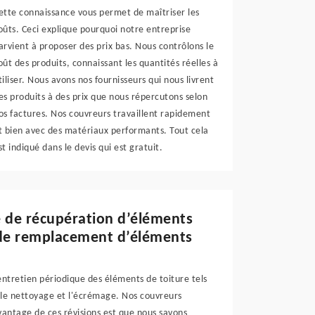
ette connaissance vous permet de maîtriser les
oûts. Ceci explique pourquoi notre entreprise
arvient à proposer des prix bas. Nous contrôlons le
oût des produits, connaissant les quantités réelles à
tiliser. Nous avons nos fournisseurs qui nous livrent
es produits à des prix que nous répercutons selon
os factures. Nos couvreurs travaillent rapidement
t bien avec des matériaux performants. Tout cela
st indiqué dans le devis qui est gratuit.
e de récupération d’éléments
x de remplacement d’éléments
tretien périodique des éléments de toiture tels
d le nettoyage et l'écrémage. Nos couvreurs
avantage de ces révisions est que nous savons