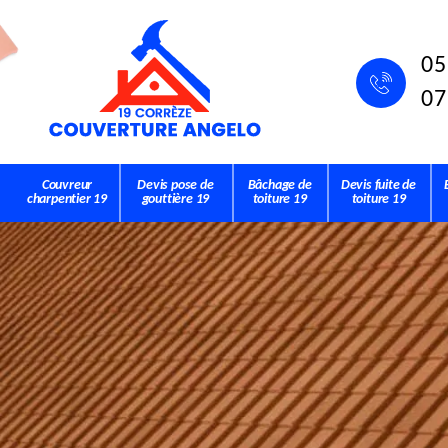
05
07
Couvreur
Devis pose de
Bâchage de
Devis fuite de
charpentier 19
gouttière 19
toiture 19
toiture 19