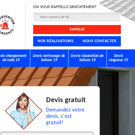
ON VOUS RAPPELLE GRATUITEMENT
NOS RÉALISATIONS
NOUS CONTACTER
vis changement
Devis nettoyage de
Devis réparation de
Devis
de tuile 19
toiture 19
toiture 19
zingueur 19
Devis gratuit
Demandez votre
devis, c'est
gratuit!