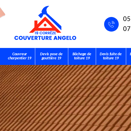
05
07
Couvreur
Devis pose de
Bâchage de
Devis fuite de
charpentier 19
gouttière 19
toiture 19
toiture 19