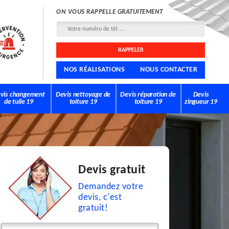
ON VOUS RAPPELLE GRATUITEMENT
NOS RÉALISATIONS
NOUS CONTACTER
vis changement
Devis nettoyage de
Devis réparation de
Devis
de tuile 19
toiture 19
toiture 19
zingueur 19
Devis gratuit
Demandez votre
devis, c'est
gratuit!