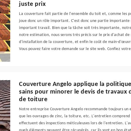
juste prix
La couverture fait partie de l'ensemble du toit et, comme les prod
joue donc un rôle important. C'est donc une partie importante
important travail. Bien que la tâche soit très importante, notr
notre estimation, nous serons très précis sur le prix d'achat d
d'installation de la couverture, et enfin le coût de main-d'œuv
Vous pouvez faire votre demande sur le site web. Confiez votr
Couverture Angelo applique la politiqu
sains pour minorer le devis de travau
de toiture
Notre entreprise Couverture Angelo recommande toujours un en
que les ouvrages de zinc, la toiture, etc. L'entretien compren
effectuent des inspections méticuleuses lors de l'entretien. L'
quels éléments peuvent être récupérés, car ils sont en bon état