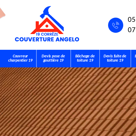
05
07
Couvreur
Devis pose de
Bâchage de
Devis fuite de
charpentier 19
gouttière 19
toiture 19
toiture 19