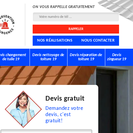
ON VOUS RAPPELLE GRATUITEMENT
NOS RÉALISATIONS
NOUS CONTACTER
vis changement
Devis nettoyage de
Devis réparation de
Devis
de tuile 19
toiture 19
toiture 19
zingueur 19
Devis gratuit
Demandez votre
devis, c'est
gratuit!