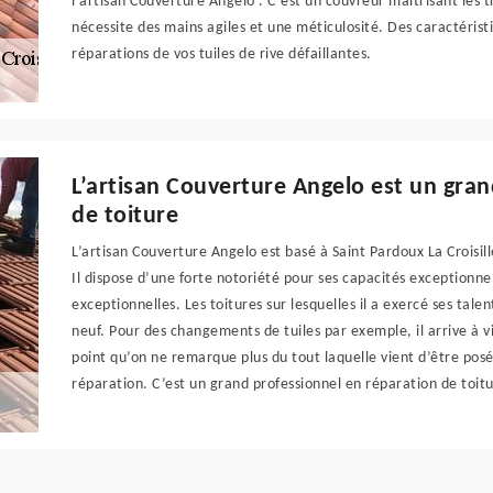
l’artisan Couverture Angelo . C’est un couvreur maitrisant les tr
nécessite des mains agiles et une méticulosité. Des caractéristi
réparations de vos tuiles de rive défaillantes.
L’artisan Couverture Angelo est un gra
de toiture
L’artisan Couverture Angelo est basé à Saint Pardoux La Croisil
Il dispose d’une forte notoriété pour ses capacités exceptionne
exceptionnelles. Les toitures sur lesquelles il a exercé ses ta
neuf. Pour des changements de tuiles par exemple, il arrive à viei
point qu’on ne remarque plus du tout laquelle vient d’être pos
réparation. C’est un grand professionnel en réparation de toit