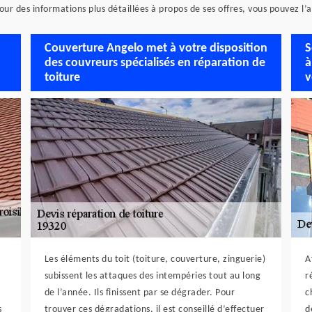
 Pour des informations plus détaillées à propos de ses offres, vous pouvez 
Couverture Angelo met à votre disposition
S
des couvreurs spécialisés en réparation de
à
toiture
v
Les éléments du toit (toiture, couverture, zinguerie)
A
subissent les attaques des intempéries tout au long
r
de l’année. Ils finissent par se dégrader. Pour
c
s
trouver ces dégradations, il est conseillé d’effectuer
d