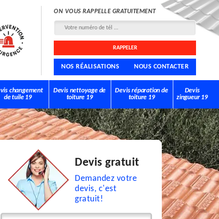
ON VOUS RAPPELLE GRATUITEMENT
NOS RÉALISATIONS
NOUS CONTACTER
vis changement
Devis nettoyage de
Devis réparation de
Devis
de tuile 19
toiture 19
toiture 19
zingueur 19
Devis gratuit
Demandez votre
devis, c'est
gratuit!