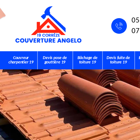
05
07
Couvreur
Devis pose de
Bâchage de
Devis fuite de
charpentier 19
gouttière 19
toiture 19
toiture 19