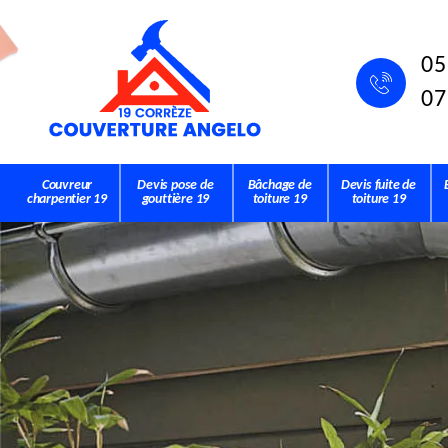
05
07
Couvreur
Devis pose de
Bâchage de
Devis fuite de
charpentier 19
gouttière 19
toiture 19
toiture 19