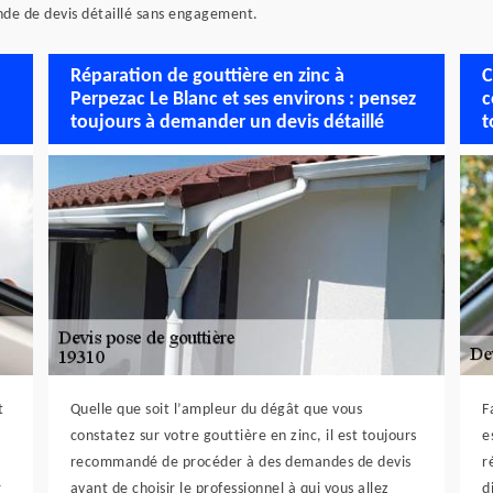
nde de devis détaillé sans engagement.
Réparation de gouttière en zinc à
C
Perpezac Le Blanc et ses environs : pensez
c
toujours à demander un devis détaillé
t
t
Quelle que soit l’ampleur du dégât que vous
F
constatez sur votre gouttière en zinc, il est toujours
e
recommandé de procéder à des demandes de devis
r
r
avant de choisir le professionnel à qui vous allez
d