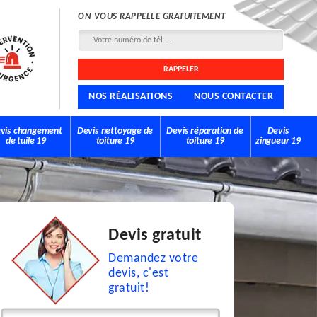
ON VOUS RAPPELLE GRATUITEMENT
NOS RÉALISATIONS
NOUS CONTACTER
vis changement
Devis nettoyage de
Devis réparation de
Devis
de tuile 19
toiture 19
toiture 19
zingueur 19
Devis gratuit
Demandez votre
devis, c'est
gratuit!