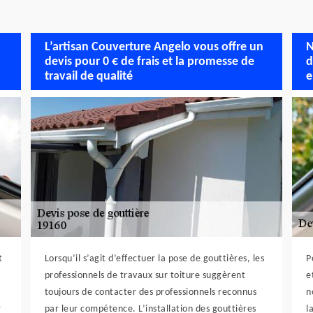
L’artisan Couverture Angelo vous offre un
N
devis pour 0 € de frais et la promesse de
d
travail de qualité
e
t
Lorsqu’il s’agit d’effectuer la pose de gouttières, les
P
professionnels de travaux sur toiture suggèrent
e
toujours de contacter des professionnels reconnus
n
r
par leur compétence. L’installation des gouttières
l