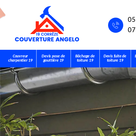
05
07
Couvreur
Devis pose de
Bâchage de
Devis fuite de
charpentier 19
gouttière 19
toiture 19
toiture 19