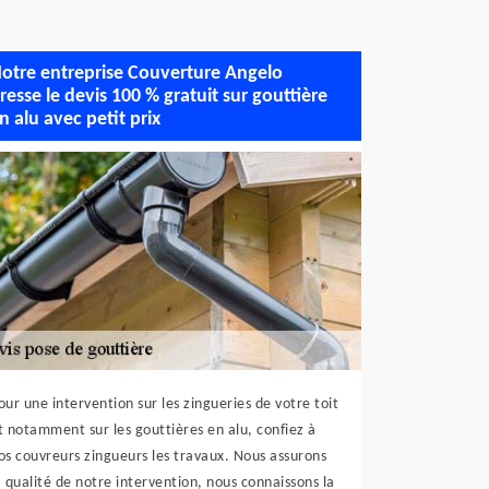
otre entreprise Couverture Angelo
resse le devis 100 % gratuit sur gouttière
n alu avec petit prix
our une intervention sur les zingueries de votre toit
t notamment sur les gouttières en alu, confiez à
os couvreurs zingueurs les travaux. Nous assurons
a qualité de notre intervention, nous connaissons la