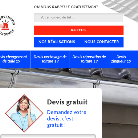
ON VOUS RAPPELLE GRATUITEMENT
NOS RÉALISATIONS
NOUS CONTACTER
vis changement
Devis nettoyage de
Devis réparation de
Devis
de tuile 19
toiture 19
toiture 19
zingueur 19
Devis gratuit
Demandez votre
devis, c'est
gratuit!