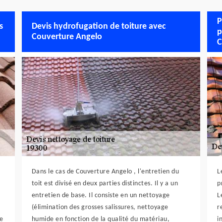
P
s
Devis hydrofugation de toiture avec
p
Couverture Angelo
C
Dans le cas de Couverture Angelo , l'entretien du
L
toit est divisé en deux parties distinctes. Il y a un
p
entretien de base. Il consiste en un nettoyage
L
(élimination des grosses salissures, nettoyage
r
de
humide en fonction de la qualité du matériau,
i