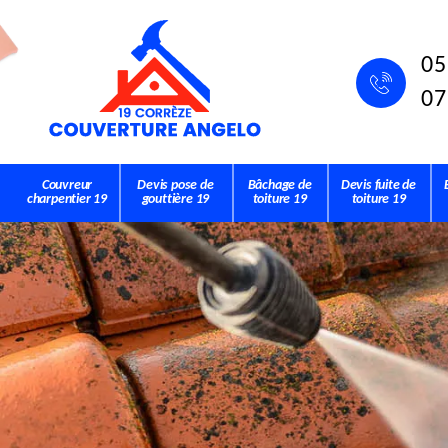
05
07
Couvreur
Devis pose de
Bâchage de
Devis fuite de
charpentier 19
gouttière 19
toiture 19
toiture 19