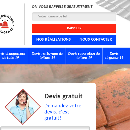
ON VOUS RAPPELLE GRATUITEMENT
NOS RÉALISATIONS
NOUS CONTACTER
vis changement
Devis nettoyage de
Devis réparation de
Devis
de tuile 19
toiture 19
toiture 19
zingueur 19
Devis gratuit
Demandez votre
devis, c'est
gratuit!