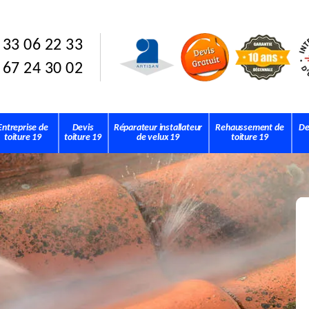
 33 06 22 33
 67 24 30 02
Entreprise de
Devis
Réparateur installateur
Rehaussement de
De
toiture 19
toiture 19
de velux 19
toiture 19