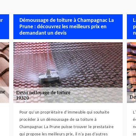
ur
Démoussage de toiture à Champagnac La
L
Prune : découvrez les meilleurs prix en
p
demandant un devis
n
Pour qu’un propriétaire d’immeuble qui souhaite
L
procéder à un démoussage de sa toiture à
é
Champagnac La Prune puisse trouver le prestataire
n
qui propose les meilleurs prix, il n’a pas d’autres
m