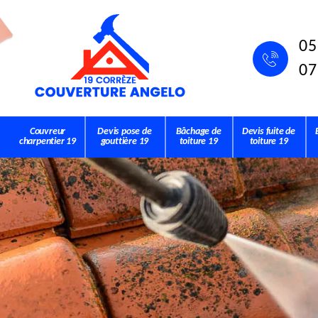
05
07
Couvreur
Devis pose de
Bâchage de
Devis fuite de
charpentier 19
gouttière 19
toiture 19
toiture 19