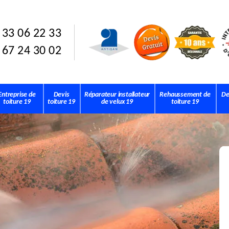
 33 06 22 33
 67 24 30 02
Entreprise de
Devis
Réparateur installateur
Rehaussement de
De
toiture 19
toiture 19
de velux 19
toiture 19