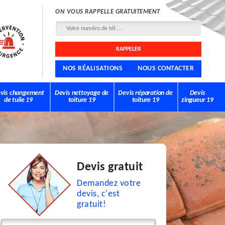
ON VOUS RAPPELLE GRATUITEMENT
NOS RÉALISATIONS
NOUS CONTACTER
vis changement
Devis nettoyage de
Devis réparation de
Devis
de tuile 19
toiture 19
toiture 19
zingueur 19
Devis gratuit
Demandez votre
devis, c'est
gratuit!