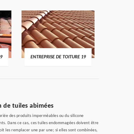
RÉPA
URE 19
DEVIS TOITURE 19
n de tuiles abimées
priée des produits imperméables ou du silicone
dents. Dans ce cas, ces tuiles endommagées doivent être
it les remplacer une par une; si elles sont combinées,