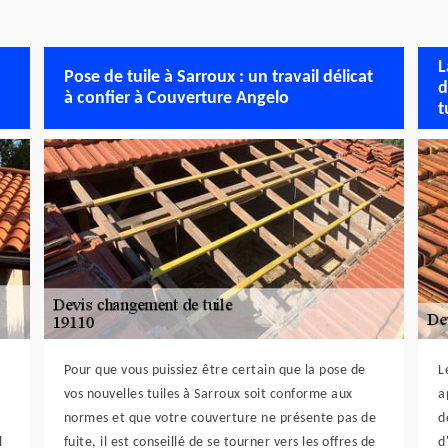
L
Pose de tuile à Sarroux : un travail délicat
d
à confier à Couverture Angelo
t
Pour que vous puissiez être certain que la pose de
L
vos nouvelles tuiles à Sarroux soit conforme aux
a
normes et que votre couverture ne présente pas de
d
l
fuite, il est conseillé de se tourner vers les offres de
d