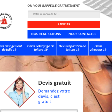
ON VOUS RAPPELLE GRATUITEMENT
NOS RÉALISATIONS
NOUS CONTACTER
vis changement
Devis nettoyage de
Devis réparation de
Devis
de tuile 19
toiture 19
toiture 19
zingueur 19
Devis gratuit
Demandez votre
devis, c'est
gratuit!