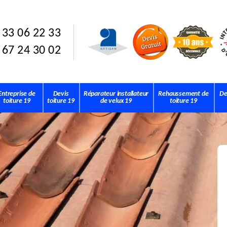
 33 06 22 33
 67 24 30 02
Entreprise de
Devis
Réparateur installateur
Rehaussement de
De
toiture 19
toiture 19
de velux 19
toiture 19