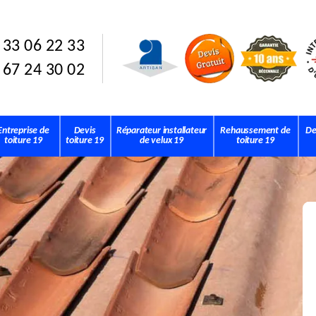
 33 06 22 33
 67 24 30 02
Entreprise de
Devis
Réparateur installateur
Rehaussement de
De
toiture 19
toiture 19
de velux 19
toiture 19