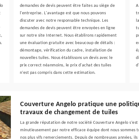
lo
demandes de devis peuvent être faites au siège de
A
t
l'entreprise. L'avantage est que nous pouvons
t
discuter avec notre responsable technique. Les
l
r
demandes de devis peuvent être envoyées en ligne
t
x,
sur notre site Internet. Nous établirons rapidement
p
u.
une évaluation gratuite avec beaucoup de détails :
e
démontage, vérification du cadre, installation de
é
nouvelles tuiles. Nous établissons un devis avec le
d
prix correct néanmoins, le prix d'achat des tuiles
d
n’est pas compris dans cette estimation.
Couverture Angelo pratique une politiqu
travaux de changement de tuiles
La grande réputation de notre société Couverture Angelo s’est 
minutieusement par notre efficace équipe dont nous sommes trè
nos plus vifs remerciements. Depuis de nombreuses années, ils 