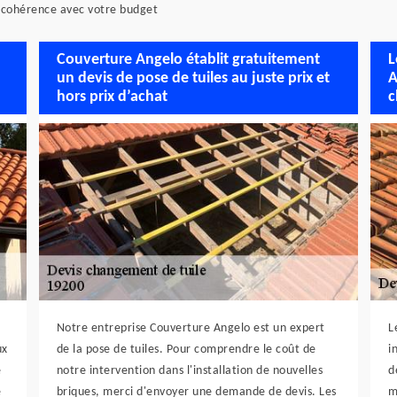
n cohérence avec votre budget
Couverture Angelo établit gratuitement
L
un devis de pose de tuiles au juste prix et
A
hors prix d’achat
c
Notre entreprise Couverture Angelo est un expert
L
ux
de la pose de tuiles. Pour comprendre le coût de
i
e
notre intervention dans l'installation de nouvelles
d
e
briques, merci d'envoyer une demande de devis. Les
m