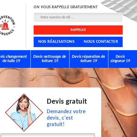
ON VOUS RAPPELLE GRATUITEMENT
NOS RÉALISATIONS
NOUS CONTACTER
vis changement
Devis nettoyage de
Devis réparation de
Devis
de tuile 19
toiture 19
toiture 19
zingueur 19
Devis gratuit
Demandez votre
devis, c'est
gratuit!