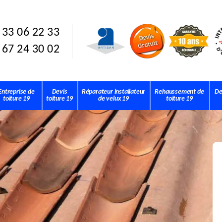
 33 06 22 33
 67 24 30 02
Entreprise de
Devis
Réparateur installateur
Rehaussement de
De
toiture 19
toiture 19
de velux 19
toiture 19