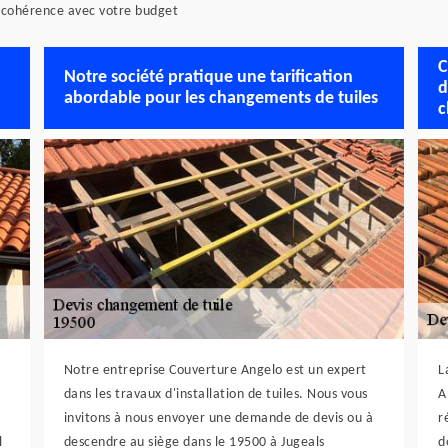
n cohérence avec votre budget
C
Notre société pratique une tarification
d
abordable pour les changements de tuiles
c
Notre entreprise Couverture Angelo est un expert
L
dans les travaux d'installation de tuiles. Nous vous
A
invitons à nous envoyer une demande de devis ou à
r
l
descendre au siège dans le 19500 à Jugeals
d