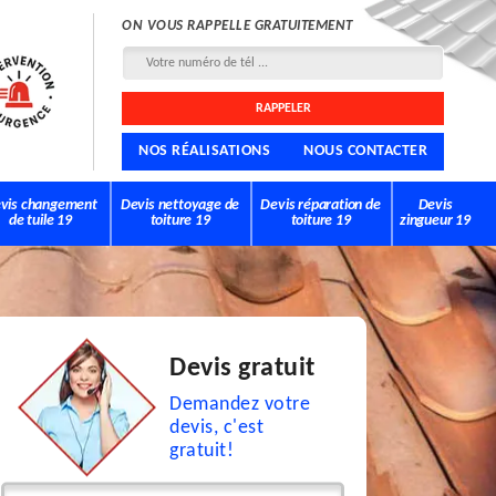
ON VOUS RAPPELLE GRATUITEMENT
NOS RÉALISATIONS
NOUS CONTACTER
vis changement
Devis nettoyage de
Devis réparation de
Devis
de tuile 19
toiture 19
toiture 19
zingueur 19
Devis gratuit
Demandez votre
devis, c'est
gratuit!