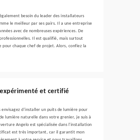
 également besoin du leader des installateurs
mme le meilleur par ses pairs. Il a une entreprise
s années avec de nombreuses expériences. De
fessionnelles. Il est qualifié, mais surtout
e pour chaque chef de projet. Alors, confiez la
 expérimenté et certifié
s envisagez d'installer un puits de lumière pour
e lumière naturelle dans votre grenier, je suis à
verture Angelo est spécialisée dans l'installation
rtificat est très important, car il garantit mon
èrement à votre service et nous travaillons