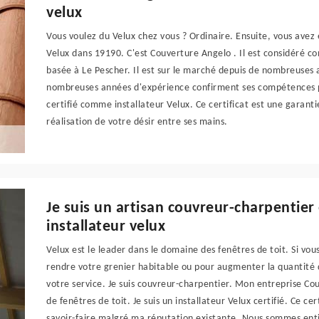
velux
Vous voulez du Velux chez vous ? Ordinaire. Ensuite, vous avez
Velux dans 19190. C'est Couverture Angelo . Il est considéré co
basée à Le Pescher. Il est sur le marché depuis de nombreuse
nombreuses années d'expérience confirment ses compétences pro
certifié comme installateur Velux. Ce certificat est une garanti
réalisation de votre désir entre ses mains.
Je suis un artisan couvreur-charpentier
installateur velux
Velux est le leader dans le domaine des fenêtres de toit. Si vou
rendre votre grenier habitable ou pour augmenter la quantité d
votre service. Je suis couvreur-charpentier. Mon entreprise Cou
de fenêtres de toit. Je suis un installateur Velux certifié. Ce ce
savoir-faire malgré ma réputation existante. Nous sommes enti