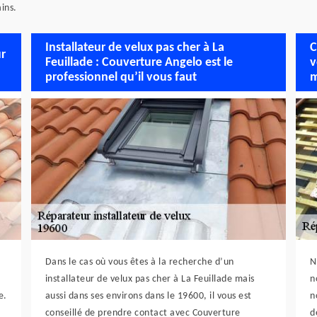
ains.
Installateur de velux pas cher à La
C
ur
Feuillade : Couverture Angelo est le
v
professionnel qu’il vous faut
m
Dans le cas où vous êtes à la recherche d’un
N
installateur de velux pas cher à La Feuillade mais
n
e.
aussi dans ses environs dans le 19600, il vous est
n
conseillé de prendre contact avec Couverture
d