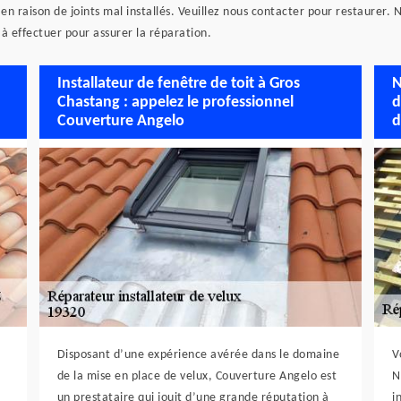
r en raison de joints mal installés. Veuillez nous contacter pour restaurer.
 à effectuer pour assurer la réparation.
Installateur de fenêtre de toit à Gros
N
Chastang : appelez le professionnel
d
Couverture Angelo
d
Disposant d’une expérience avérée dans le domaine
V
de la mise en place de velux, Couverture Angelo est
N
un prestataire qui jouit d’une grande réputation à
i