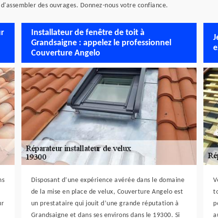
it d'assembler des ouvrages. Donnez-nous votre confiance.
ur
Installateur de fenêtre de toit à
J
Grandsaigne : appelez le professionnel
e
Couverture Angelo
ns
Disposant d’une expérience avérée dans le domaine
V
de la mise en place de velux, Couverture Angelo est
t
ur
un prestataire qui jouit d’une grande réputation à
p
Grandsaigne et dans ses environs dans le 19300. Si
a