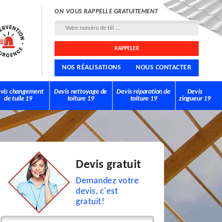
ON VOUS RAPPELLE GRATUITEMENT
NOS RÉALISATIONS
NOUS CONTACTER
vis changement
Devis nettoyage de
Devis réparation de
Devis
de tuile 19
toiture 19
toiture 19
zingueur 19
Devis gratuit
Demandez votre
devis, c'est
gratuit!