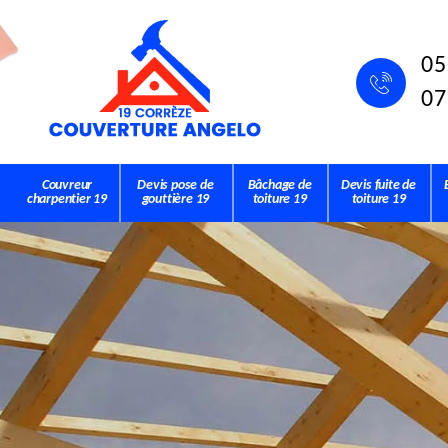
05
07
Couvreur
Devis pose de
Bâchage de
Devis fuite de
charpentier 19
gouttière 19
toiture 19
toiture 19