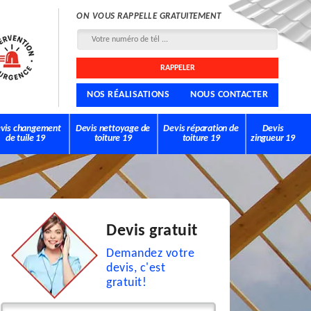
ON VOUS RAPPELLE GRATUITEMENT
NOS RÉALISATIONS
NOUS CONTACTER
vis changement
Devis nettoyage de
Devis réparation de
Devis
de tuile 19
toiture 19
toiture 19
zingueur 19
Devis gratuit
Demandez votre
devis, c'est
gratuit!