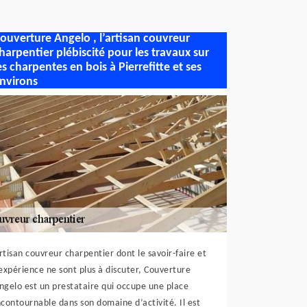
ouverture Angelo , l’artisan couvreur
harpentier plébiscité pour les travaux sur
es charpentes en bois à Pierrefitte et ses
nvirons
rtisan couvreur charpentier dont le savoir-faire et
’expérience ne sont plus à discuter, Couverture
ngelo est un prestataire qui occupe une place
ncontournable dans son domaine d’activité. Il est