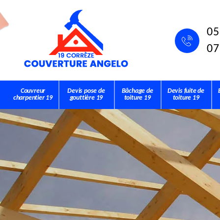
05
07
Couvreur
Devis pose de
Bâchage de
Devis fuite de
charpentier 19
gouttière 19
toiture 19
toiture 19