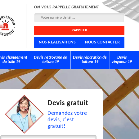
ON VOUS RAPPELLE GRATUITEMENT
NOS RÉALISATIONS
NOUS CONTACTER
vis changement
Devis nettoyage de
Devis réparation de
Devis
de tuile 19
toiture 19
toiture 19
zingueur 19
Devis gratuit
Demandez votre
devis, c'est
gratuit!