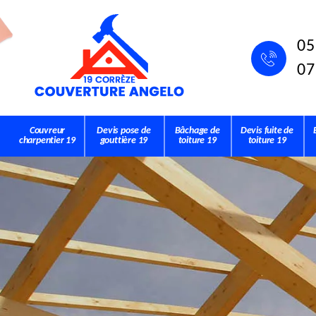
05
07
Couvreur
Devis pose de
Bâchage de
Devis fuite de
charpentier 19
gouttière 19
toiture 19
toiture 19