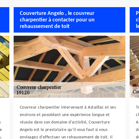
Couverture Angelo , le couvreur
P
charpentier à contacter pour un
c
rehaussement de toit
l
Couvreur charpentier intervenant à Astaillac et ses
T
environs et possédant une expérience longue et
c
s
réussie dans son domaine d’activité, Couverture
A
de
Angelo est le prestataire qu’il vous faut si vous
d
s.
envisagez d’effectuer un rehaussement de toit. Il
d