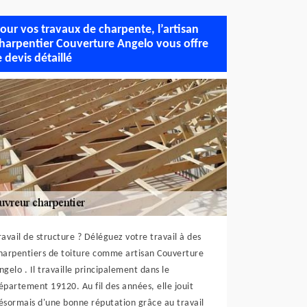
our vos travaux de charpente, l’artisan
harpentier Couverture Angelo vous offre
e devis détaillé
ravail de structure ? Déléguez votre travail à des
harpentiers de toiture comme artisan Couverture
ngelo . Il travaille principalement dans le
épartement 19120. Au fil des années, elle jouit
ésormais d'une bonne réputation grâce au travail